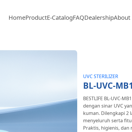
Home
Product
E-Catalog
FAQ
Dealership
About
UVC STERILIZER
BL-UVC-MB
BESTLIFE BL-UVC-MB15,
dengan sinar UVC yan
kuman. Dilengkapi 2 la
menyeluruh serta fit
Praktis, higienis, d